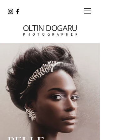
OLTIN DOGARU
P H O T O G R A P H E R