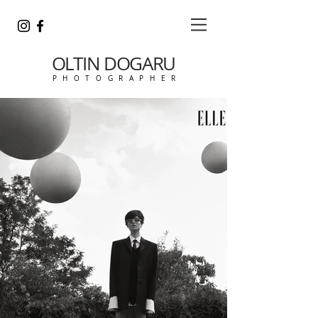
OLTIN DOGARU
P H O T O G R A P H E R